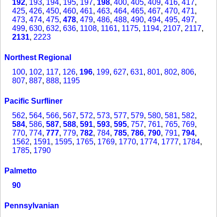
192
,
193
,
194
,
195
,
197
,
198
,
400
,
405
,
409
,
416
,
417
,
425
,
426
,
450
,
460
,
461
,
463
,
464
,
465
,
467
,
470
,
471
,
473
,
474
,
475
,
478
,
479
,
486
,
488
,
490
,
494
,
495
,
497
,
499
,
630
,
632
,
636
,
1108
,
1161
,
1175
,
1194
,
2107
,
2117
,
2131
,
2223
Northest Regional
100
,
102
,
117
,
126
,
196
,
199
,
627
,
631
,
801
,
802
,
806
,
807
,
887
,
888
,
1195
Pacific Surfliner
562
,
564
,
566
,
567
,
572
,
573
,
577
,
579
,
580
,
581
,
582
,
584
,
586
,
587
,
588
,
591
,
593
,
595
,
757
,
761
,
765
,
769
,
770
,
774
,
777
,
779
,
782
,
784
,
785
,
786
,
790
,
791
,
794
,
1562
,
1591
,
1595
,
1765
,
1769
,
1770
,
1774
,
1777
,
1784
,
1785
,
1790
Palmetto
90
Pennsylvanian