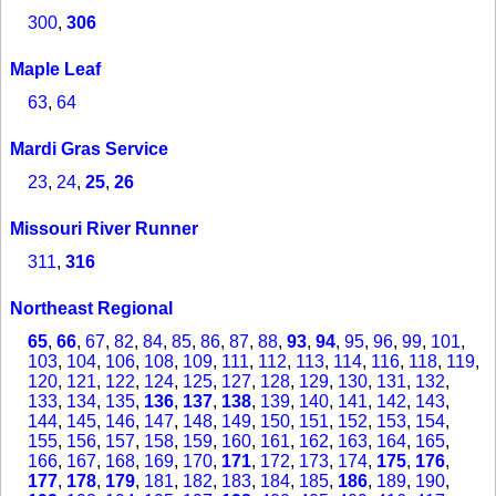
300
,
306
Maple Leaf
63
,
64
Mardi Gras Service
23
,
24
,
25
,
26
Missouri River Runner
311
,
316
Northeast Regional
65
,
66
,
67
,
82
,
84
,
85
,
86
,
87
,
88
,
93
,
94
,
95
,
96
,
99
,
101
,
103
,
104
,
106
,
108
,
109
,
111
,
112
,
113
,
114
,
116
,
118
,
119
,
120
,
121
,
122
,
124
,
125
,
127
,
128
,
129
,
130
,
131
,
132
,
133
,
134
,
135
,
136
,
137
,
138
,
139
,
140
,
141
,
142
,
143
,
144
,
145
,
146
,
147
,
148
,
149
,
150
,
151
,
152
,
153
,
154
,
155
,
156
,
157
,
158
,
159
,
160
,
161
,
162
,
163
,
164
,
165
,
166
,
167
,
168
,
169
,
170
,
171
,
172
,
173
,
174
,
175
,
176
,
177
,
178
,
179
,
181
,
182
,
183
,
184
,
185
,
186
,
189
,
190
,