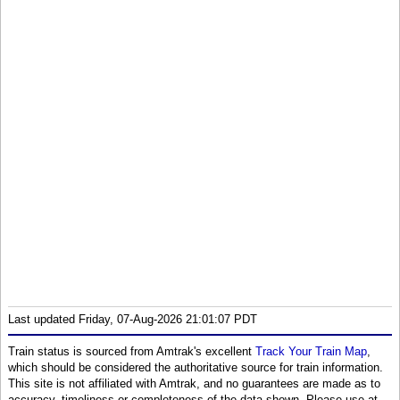
Last updated Friday, 07-Aug-2026 21:01:07 PDT
Train status is sourced from Amtrak's excellent
Track Your Train Map
,
which should be considered the authoritative source for train information.
This site is not affiliated with Amtrak, and no guarantees are made as to
accuracy, timeliness or completeness of the data shown. Please use at